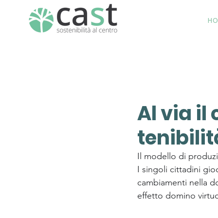
H
Al via il
tenibilit
Il modello di produz
I singoli cittadini 
cambiamenti nella do
effetto domino virtu