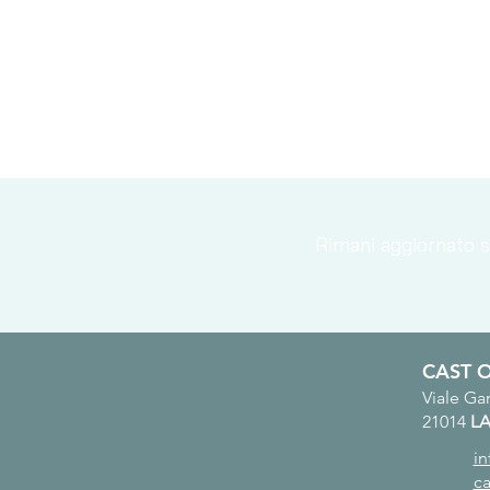
Rimani aggiornato su
Opportunità di lavoro -
CAST 
progetto BLU ECONOMY,
Viale Gar
Kenya: FIELD
21014
LA
COORDINATOR JUNIOR
i
c