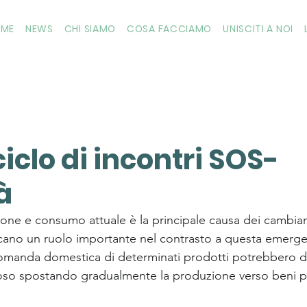
OME
NEWS
CHI SIAMO
COSA FACCIAMO
UNISCITI A NOI
 ciclo di incontri SOS-
à
ione e consumo attuale è la principale causa dei cambiame
giocano un ruolo importante nel contrasto a questa emerge
manda domestica di determinati prodotti potrebbero dar
oso spostando gradualmente la produzione verso beni più