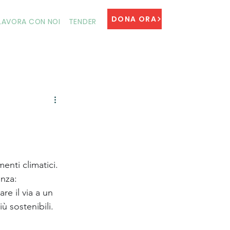
DONA ORA
LAVORA CON NOI
TENDER
nti climatici. 
nza: 
e il via a un 
 sostenibili.