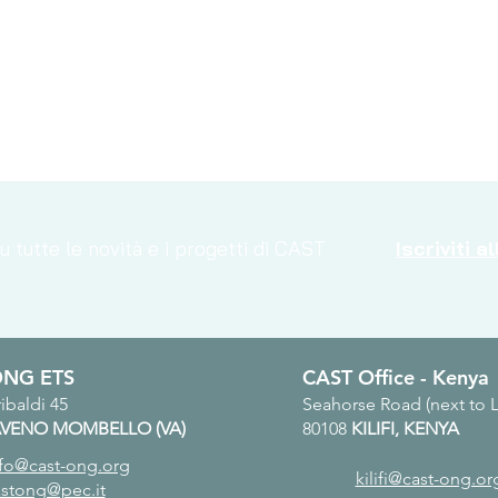
 tutte le novità e i progetti di CAST
Iscriviti 
LIVE BLU-E: Visita
Il p
ONG ETS
CAST Office - Kenya
all'Agricultural Training
uffi
ibaldi 45
Seahorse Road (next to 
Center di Mtwapa
VENO MOMBELLO (VA)
80108
KILIFI, KENYA
nfo@cast-ong.org
kilifi@cast-ong.or
astong@pec.it