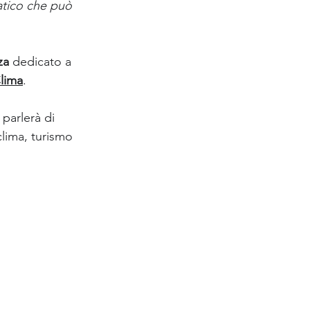
atico che può 
za
 dedicato a 
lima
.
parlerà di 
clima, turismo 