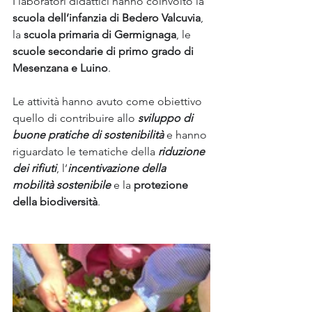
I laboratori didattici hanno coinvolto la 
scuola dell’infanzia di Bedero Valcuvia
, 
la 
scuola primaria di Germignaga
, le 
scuole secondarie di primo grado di 
Mesenzana e Luino
. 
Le attività hanno avuto come obiettivo 
quello di contribuire allo 
sviluppo di 
buone pratiche di sostenibilità
 e hanno 
riguardato le tematiche della 
riduzione 
dei rifiuti
, l’
incentivazione della 
mobilità sostenibile
 e la 
protezione 
della biodiversità
.