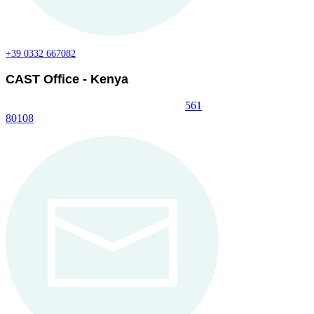
+39 0332 667082
CAST Office - Kenya
Seahorse Road (next to Lees),
P.O. Box
561
80108
KILIFI, KENYA