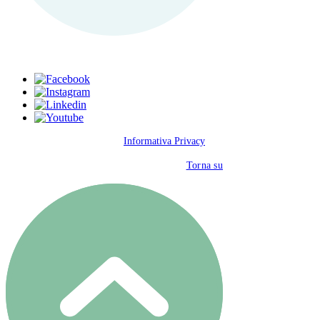
kilifi@cast-ong.org
© 2025 CAST ONG Onlus |
Informativa Privacy
Torna
su