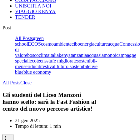
COSA FACCIAMO
UNISCITI A NOI
VIAGGIO KENYA
TENDER
Post
All Posts
green
school
ECOS
cosmo
ambiente
cibo
energia
culture
acqua
Connessio
di
valore
boscoclima
italia
kenya
tanzania
acquasiamonoi
campagne
speciali
ecoteens
stufe migliorate
sostenibil-
mense
riduciti
festival futuro sostenibile
live
blue
blue economy
All Posts
Close
Gli studenti del Liceo Manzoni
hanno scelto: sarà la Fast Fashion al
centro del nuovo percorso artistico!
21 gen 2025
Tempo di lettura: 1 min