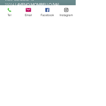
21014
LAVENO MOMBELLO (VA)
C.F.
01230600122
Tel
Email
Facebook
Instagram
info@cast-ong.org
castong@pec.it
+39 0332 667082
CAST Office - Kenya
Seahorse Road (next to Lees),
P.O. Box
561 80108
KILIFI, KENYA
kilifi@cast-ong.org