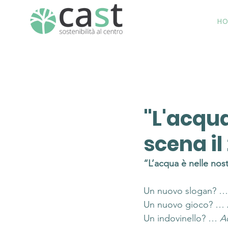
H
"L'acqua
scena il
“L’acqua è nelle nos
Un nuovo slogan? …
Un nuovo gioco? … 
Un indovinello? … 
A