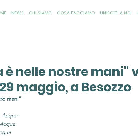
OME
NEWS
CHI SIAMO
COSA FACCIAMO
UNISCITI A NOI
 è nelle nostre mani" v
 29 maggio, a Besozzo
tre mani”
 
Acqua
Acqua
cqua