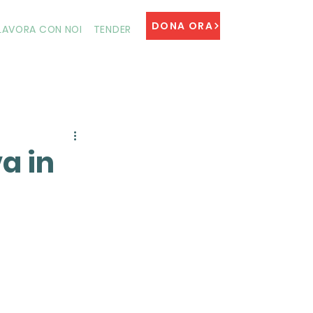
DONA ORA
LAVORA CON NOI
TENDER
a in