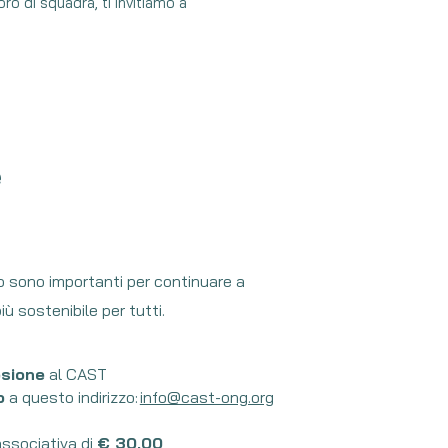
oro di squadra, ti invitiamo a
e
no sono importanti
per continuare a
ù sostenibile per tutti.
esione
al CAST
o
a questo indirizzo:
info@cast-ong.org
ssociativa di
€ 30,00