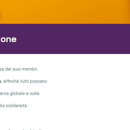
ione
rza dei suoi membri.
o
, affinché tutti possano
nanza globale e sulle
la solidarietà.