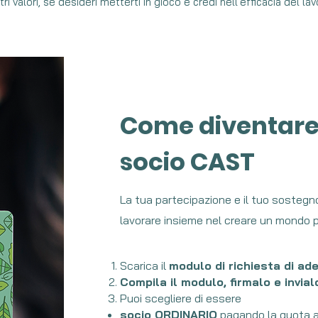
ri valori, se desideri metterti in gioco e credi nell'efficacia del lav
Come diventar
socio CAST
La tua partecipazione e il tuo sosteg
lavorare insieme nel creare un mondo pi
Scarica il
modulo di richiesta di ad
Compila il modulo, firmalo e invial
Puoi scegliere di essere
socio ORDINARIO
pagando la quota a