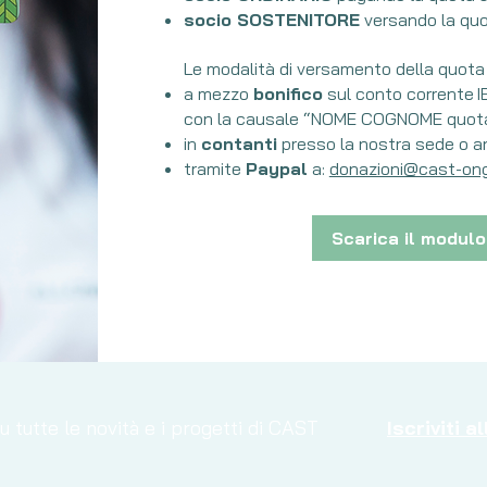
socio SOSTENITORE
versando la quo
Le modalità di versamento della quota
a mezzo
bonifico
sul conto corrente
con la causale “NOME COGNOME quota
in
contanti
presso la nostra sede o an
tramite
Paypal
a:
donazioni@cast-ong
Scarica il modulo 
 tutte le novità e i progetti di CAST
Iscriviti 