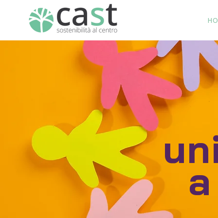
H
uni
a