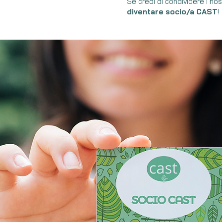
Se credi di condividere i nost
diventare socio/a CAST
!