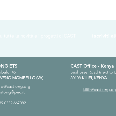
 tutte le novità e i progetti di CAST
Iscriviti 
ONG ETS
CAST Office - Kenya
ibaldi 45
Seahorse Road (next to 
VENO MOMBELLO (VA)
80108
KILIFI, KENYA
nfo@cast-ong.org
kilifi@cast-ong.or
astong@pec.it
9 0332 667082