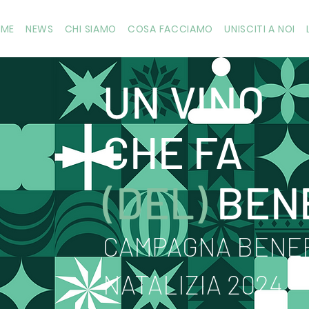
OME
NEWS
CHI SIAMO
COSA FACCIAMO
UNISCITI A NOI
UN VINO
CHE FA
(DEL)
BEN
CAMPAGNA BENE
NATALIZIA 2024