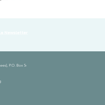
alla Newsletter
Lees),
P.O. Box 561
g