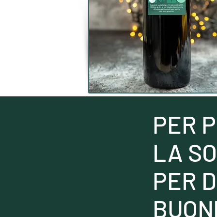
PER 
LA SO
PER 
BUON