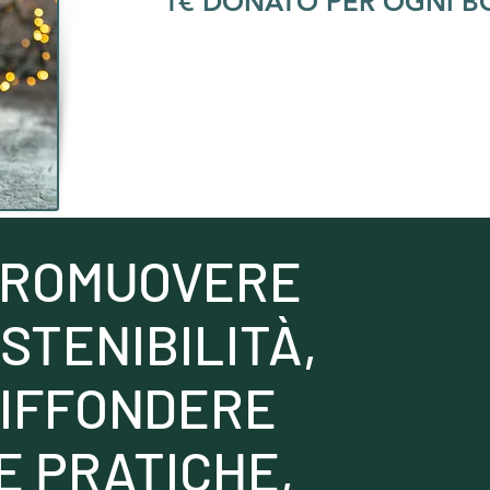
1€ DONATO PER OGNI B
PROMUOVERE
STENIBILITÀ,
DIFFONDERE
E PRATICHE,