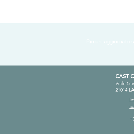
Rimani aggiornato su
CAST 
Viale Gar
21014
LA
i
c
+3