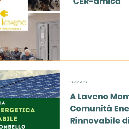
"CER-amica"
14 dic 2023
A Laveno Mom
Comunità Ene
Rinnovabile d