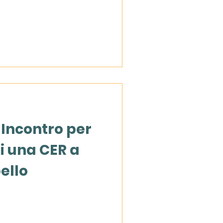
Incontro per
i una CER a
ello