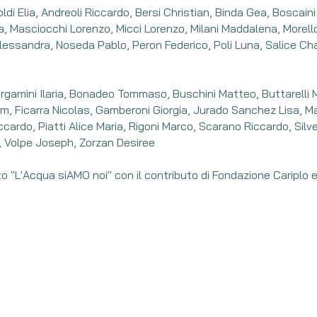
ldi Elia, Andreoli Riccardo, Bersi Christian, Binda Gea, Boscaini 
a, Masciocchi Lorenzo, Micci Lorenzo, Milani Maddalena, Morel
essandra, Noseda Pablo, Peron Federico, Poli Luna, Salice Ch
Bergamini Ilaria, Bonadeo Tommaso, Buschini Matteo, Buttarelli 
lam, Ficarra Nicolas, Gamberoni Giorgia, Jurado Sanchez Lisa, M
ccardo, Piatti Alice Maria, Rigoni Marco, Scarano Riccardo, Silv
 Volpe Joseph, Zorzan Desiree
o "L'Acqua siAMO noi" con il contributo di Fondazione Cariplo e