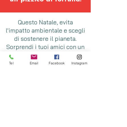
Questo Natale, evita
l'impatto ambientale e scegli
di sostenere il pianeta.
Sorprendi i tuoi amici con un
dono che fa davvero la
differenza!
Tel
Email
Facebook
Instagram
Clicca qui
per regalare una Gift
Card e fare un regalo
che lascia il segno!