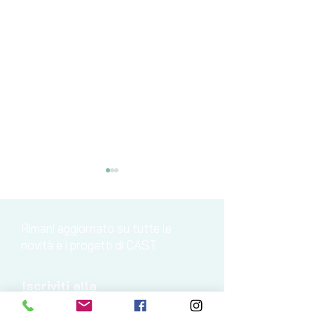
Rimani aggiornato su tutte le
novità e i progetti di CAST
LIVE BLU-E: Visita
Il progetto LI
Iscriviti alla
all'Agricultural
è ufficialmen
Newsletter