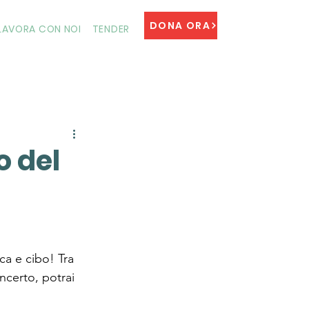
DONA ORA
LAVORA CON NOI
TENDER
o del
ica e cibo! Tra 
ncerto, potrai 