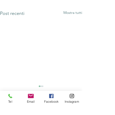
Mostra tutti
Post recenti
Tel
Email
Facebook
Instagram
Rimani aggiornato su tutte le
novità e i progetti di CAST